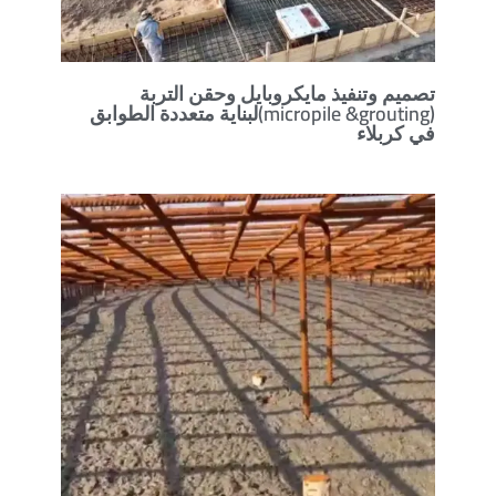
تصميم وتنفيذ مايكروبايل وحقن التربة
(micropile &grouting)لبناية متعددة الطوابق
في كربلاء