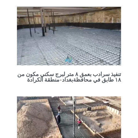
تنفيذ سرادب بعمق ٨ متر لبرج سكني مكون من
١٨ طابق في محافظةبغداد-منطقة الكرادة