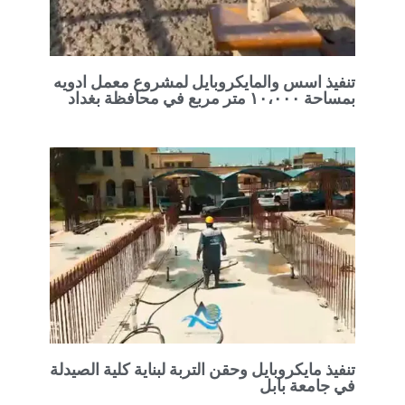
تنفيذ اسس والمايكروبايل لمشروع معمل ادويه
بمساحة ١٠،٠٠٠ متر مربع في محافظة بغداد
تنفيذ مايكروبايل وحقن التربة لبناية كلية الصيدلة
في جامعة بابل