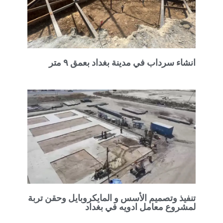
انشاء سرداب في مدينة بغداد بعمق ٩ متر
تنفيذ وتصميم الأسس و المايكروبايل وحقن تربة
لمشروع معامل ادويه في بغداد