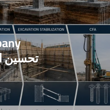
pany
تحسين ال